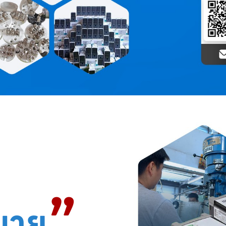
”
มาย