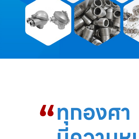
“
ทุกองศา
มีความห